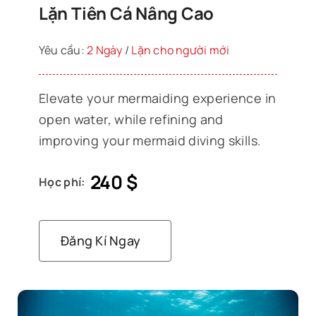
Lặn Tiên Cá Nâng Cao
Yêu cầu:
2 Ngày
/
Lặn cho người mới
Elevate your mermaiding experience in
open water, while refining and
improving your mermaid diving skills.
240
$
Học phí:
Đăng Kí Ngay