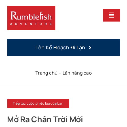
Bỏ
qua
Chuyể
nội
Hướng
dung
Trang Chủ
Lên Kế Hoạch Đi Lặn
Khoá Học
Trang chủ
Lặn nâng cao
Lặn Hàng Ngày
Địa Điểm
Tiếp tục cuộc phiêu lưu của bạn
Chúng Tôi
Mở Ra Chân Trời Mới