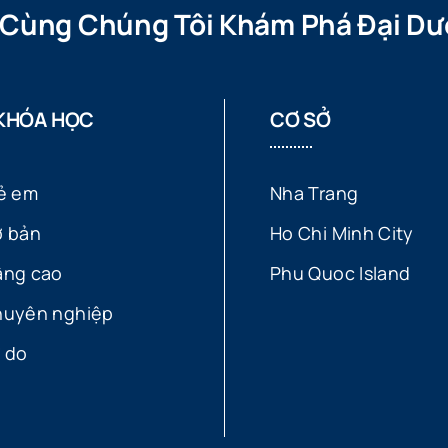
 Cùng Chúng Tôi Khám Phá Đại Dư
KHÓA HỌC
CƠ SỞ
rẻ em
Nha Trang
ơ bản
Ho Chi Minh City
âng cao
Phu Quoc Island
huyên nghiệp
ự do