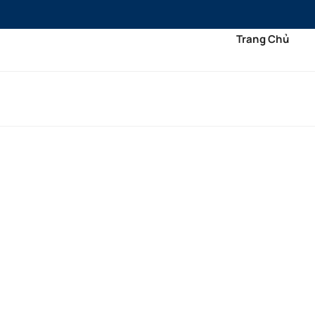
Bỏ
qua
Trang Chủ
nội
dung