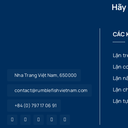
Hãy
CÁC 
Lặn t
Lặn c
Nha Trang Việt Nam, 650000
Lặn n
Lặn c
contact@rumblefishvietnam.com
Lặn t
+84 (0) 797 17 06 91