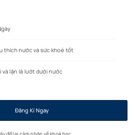
Ngày
u thích nước và sức khoẻ tốt
i và lặn lả lướt dưới nước
Đăng Kí Ngay
ãy để lại cảm nhận về khoá học