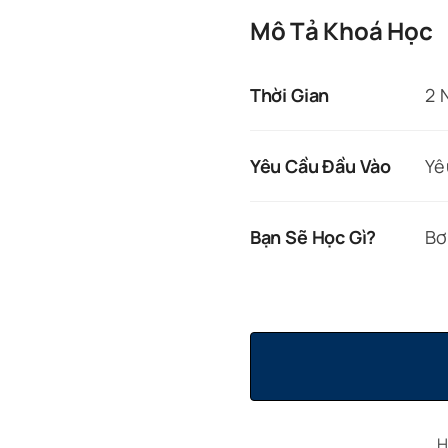
Mô Tả Khoá Học
Thời Gian
2 
Yêu Cầu Đầu Vào
Yê
Bạn Sẽ Học Gì?
Bơ
H