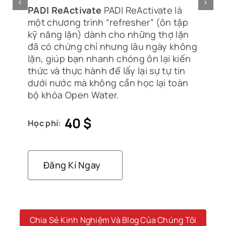
PADI ReActivate
PADI ReActivate là
một chương trình “refresher” (ôn tập
kỹ năng lặn) dành cho những thợ lặn
đã có chứng chỉ nhưng lâu ngày không
lặn, giúp bạn nhanh chóng ôn lại kiến
thức và thực hành để lấy lại sự tự tin
dưới nước mà không cần học lại toàn
bộ khóa Open Water.
40
$
Học phí:
Đăng Kí Ngay
Chia Sẻ Kinh Nghiệm Và Blog Của Chúng Tôi