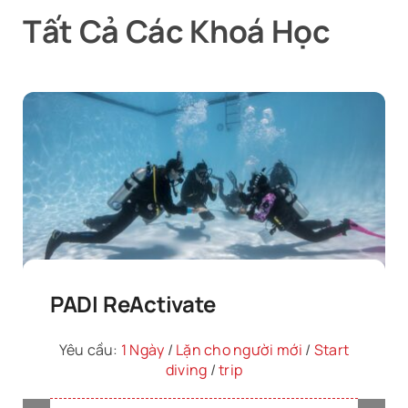
Tất Cả Các Khoá Học
PADI ReActivate
Yêu cầu:
1 Ngày
/
Lặn cho người mới
/
Start
diving
/
trip