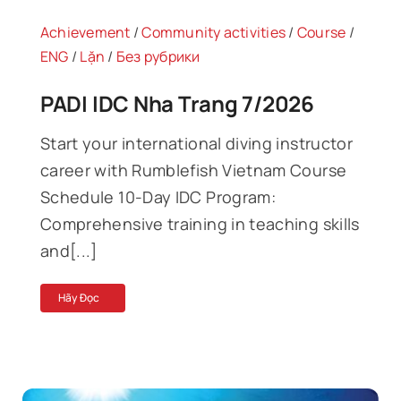
Achievement
/
Community activities
/
Course
/
ENG
/
Lặn
/
Без рубрики
PADI IDC Nha Trang 7/2026
Start your international diving instructor
career with Rumblefish Vietnam Course
Schedule 10-Day IDC Program:
Comprehensive training in teaching skills
and[...]
Hãy Đọc