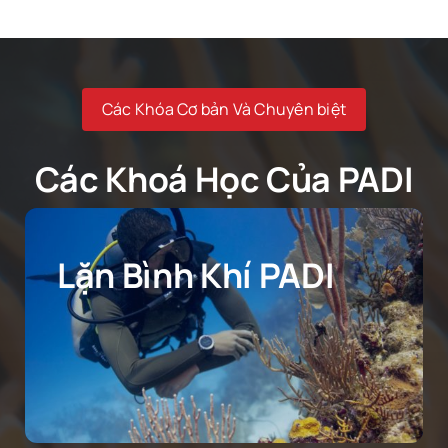
Các Khóa Cơ bản Và Chuyên biệt
Các Khoá Học Của PADI
Lặn Bình Khí PADI