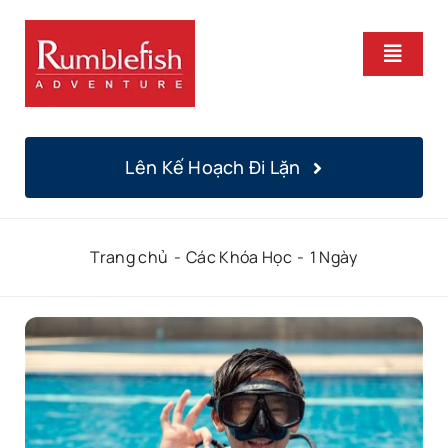
Bỏ
qua
Chuyể
nội
Hướng
dung
Trang Chủ
Lên Kế Hoạch Đi Lặn
Khoá Học
Trang chủ
Các Khóa Học
1 Ngày
Lặn Hàng Ngày
Địa Điểm
Chúng Tôi