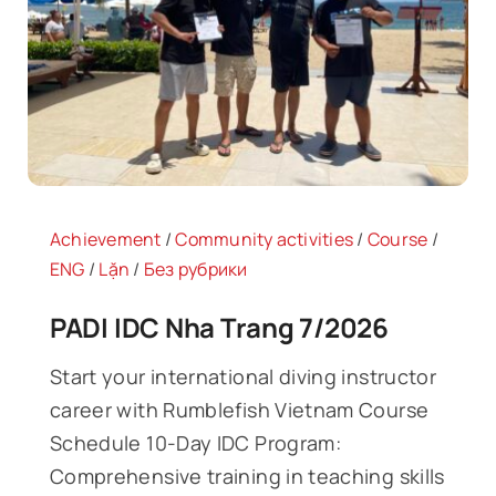
Tin Tức
Liên Hệ
Achievement
/
Community activities
/
Course
/
ENG
/
Lặn
/
Без рубрики
PADI IDC Nha Trang 7/2026
Start your international diving instructor
career with Rumblefish Vietnam Course
Schedule 10-Day IDC Program:
Comprehensive training in teaching skills