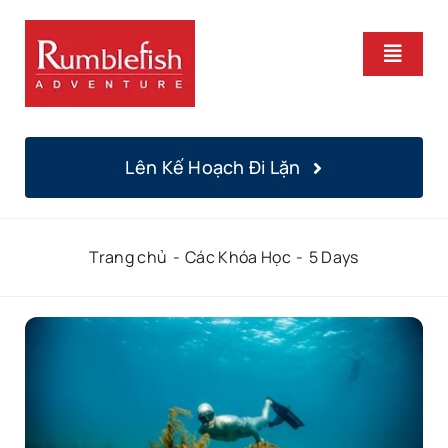
Bỏ
qua
Chuyể
nội
Hướng
dung
Trang Chủ
Lên Kế Hoạch Đi Lặn
Khoá Học
Trang chủ
Các Khóa Học
5 Days
Lặn Hàng Ngày
Địa Điểm
Chúng Tôi