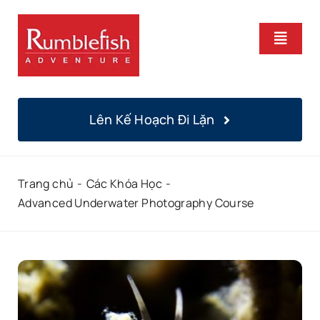
Bỏ
qua
Chuyể
nội
Hướng
dung
Trang Chủ
Lên Kế Hoạch Đi Lặn
Khoá Học
Trang chủ
Các Khóa Học
Lặn Hàng Ngày
Advanced Underwater Photography Course
Địa Điểm
Chúng Tôi