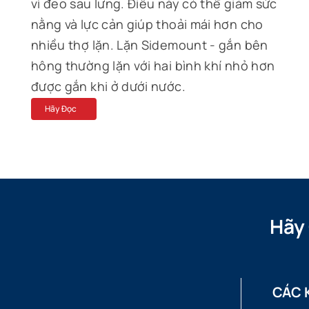
vì đeo sau lưng. Điều này có thể giảm sức
nằng và lực cản giúp thoải mái hơn cho
nhiều thợ lặn. Lặn Sidemount - gắn bên
hông thường lặn với hai bình khí nhỏ hơn
được gắn khi ở dưới nước.
Hãy Đọc
Hãy
CÁC 