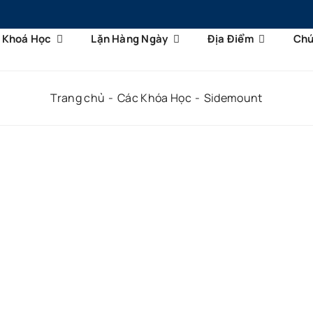
Khoá Học
Lặn Hàng Ngày
Địa Điểm
Chú
Trang chủ
Các Khóa Học
Sidemount